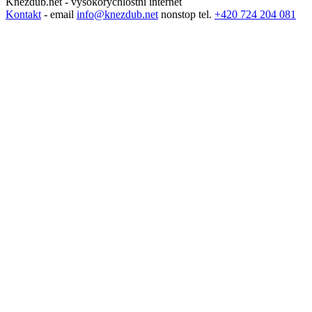
Knezdub.net - vysokorychlostní internet
Kontakt
- email
info@knezdub.net
nonstop tel.
+420 724 204 081